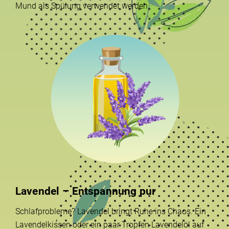
Mund als Spülung verwendet werden.
Lavendel – Entspannung pur
Schlafprobleme? Lavendel bringt Ruhe ins Chaos. Ein
Lavendelkissen oder ein paar Tropfen Lavendelöl auf