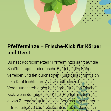
Pfefferminze – Frische-Kick für Körper
und Geist
Du hast Kopfschmerzen? Pfefferminzöl sanft auf die
Schläfen tupfen oder frische Blätter in den Händen
verreiben und tief durchatmen. Kurz darauf fühlt sich
dein Kopf leichter an. Als Tee hilft Minze bei
Verdauungsproblemen oder sorgt für einen Frische-
Kick, wenn du müde bist. Kalter Pfefferminztee mit
etwas Zitrone sorgt in heissen Sommertagen für pure
Erfrischung und kann bei leichten Entzündungen im