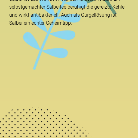
selbstgemachter Salbeitee beruhigt die gereizte Kehle
und wirkt antibakteriell. Auch als Gurgellösung ist
Salbei ein echter Geheimtipp.