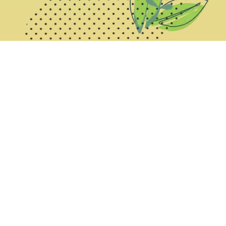
Pour rester au courant
LinkedIn
Xing
Kununu
X
Facebook
Instagram
Youtube
RSS
(Twitter)
Office du personnel du canton de Berne
Protection des données