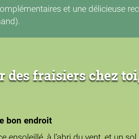
mplémentaires et une délicieuse recet
and).
 des fraisiers chez toi
le bon endroit
 ensoleillé, à l’abri du vent, et un s