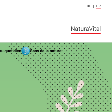
DE
|
FR
NaturaVital
au quotidien
Sons de la nature