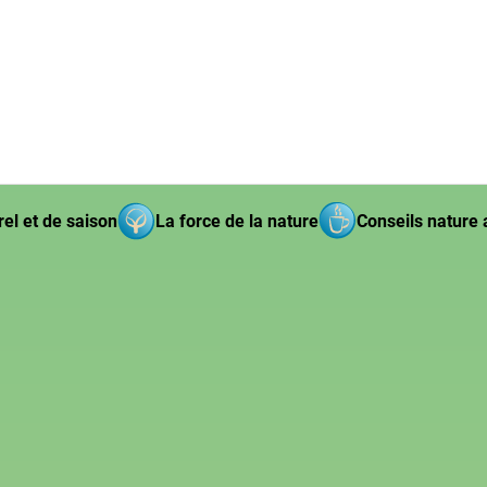
el et de saison
La force de la nature
Conseils nature 