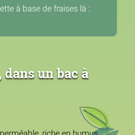
te à base de fraises là :
, dans un bac à
ol perméable, riche en humus.