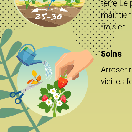
terre.Le 
maintient
fraisier.
Soins
Arroser 
vieilles 