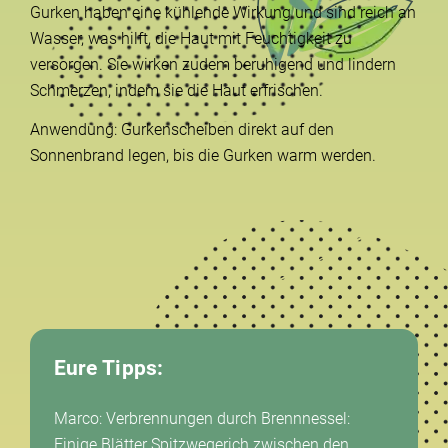
Gurken haben eine kühlende Wirkung und sind reich an
Wasser, was hilft, die Haut mit Feuchtigkeit zu
versorgen. Sie wirken zudem beruhigend und lindern
Schmerzen, indem sie die Haut erfrischen.
Anwendung: Gurkenscheiben direkt auf den
Sonnenbrand legen, bis die Gurken warm werden.
Eure Tipps:
Marco: Verbrennungen durch Brennnessel:
Einige Blätter Spitzwegerich zwischen den