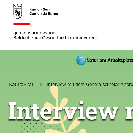
gemeinsam gesund
Betriebliches Gesundheitsmanagement
Natur am Arbeitsplat
NaturaVital
Interview mit dem Generalsekretär André
Interview 