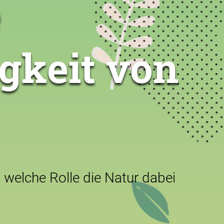
é
igkeit von
 welche Rolle die Natur dabei