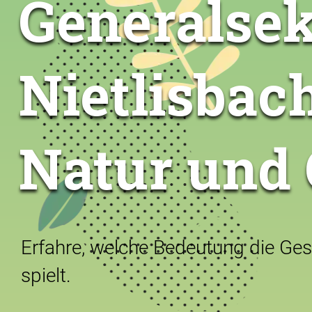
Generalsek
Nietlisbac
Natur und
Erfahre, welche Bedeutung die Gesu
spielt.