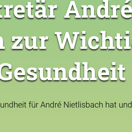
retär Andr
h zur Wicht
 Gesundheit
ndheit für André Nietlisbach hat und