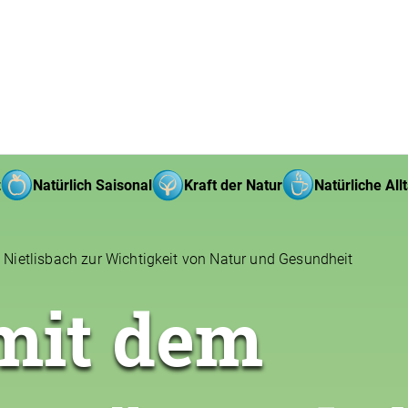
z
Natürlich Saisonal
Kraft der Natur
Natürliche All
 Nietlisbach zur Wichtigkeit von Natur und Gesundheit
mit dem