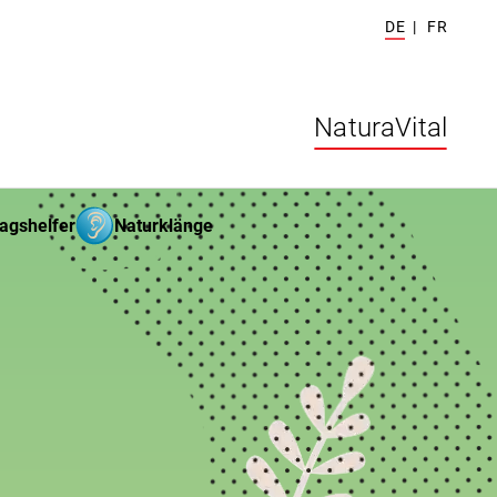
DE
|
FR
NaturaVital
tagshelfer
Naturklänge